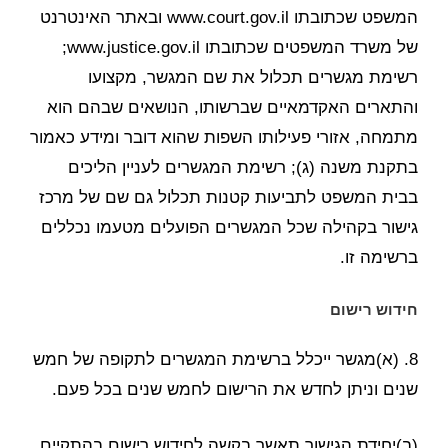
המשפט שכתובתו www.court.gov.il ובאתר האינטרנט
של משרד המשפטים שכתובתו www.justice.gov.il;
רשימת מגשרים תכלול את שם המגשר, מקצועו
והתארים האקדמאיים שברשותו, הנושאים שבהם הוא
מתמחה, אזורי פעילותו השפות שהוא דובר ומידע כאמור
בתקנת משנה (ג); רשימת המגשרים לעניין הליכים
בבית המשפט לתביעות קטנות תכלול גם שם של מרכז
גישור בקהילה שכל המגשרים הפועלים מטעמו נכללים
ברשימה זו.
חידוש רישום
8. (א)מגשר ייכלל ברשימת המגשרים לתקופה של חמש
שנים וניתן לחדש את הרישום לחמש שנים בכל פעם.
(ב)יחידת הגישור תאשר בקשה לחידוש רישום בהתקיים