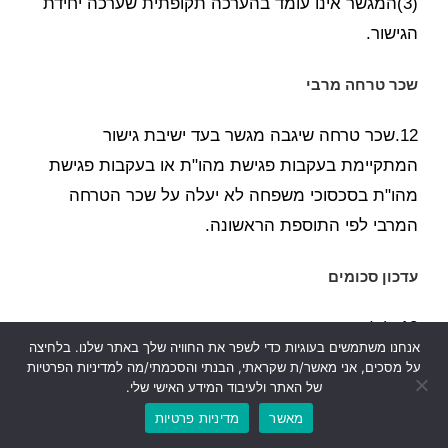
(3)המגשר אינו עומד בהערכה תקופתית שערכה יחידת
הגישור.
שכר טרחה מרבי
12.שכר טרחה שיגבה מגשר בעד ישיבת גישור
המתקיימת בעקבות פגישת מהו"ת או בעקבות פגישת
מהו"ת בסכסוכי משפחה לא יעלה על שכר הטרחה
המרבי לפי התוספת הראשונה.
עדכון סכומים
13. (א)הסכומים הנקובים בתוספת הראשונה ובתוספת
אנחנו משתמשים בעוגיות כדי לשפר את החוויה שלך באתר שלנו. בלחיצה
השנייה יתעדכנו ב-1 בינואר של כל שנה (להלן – יום
על מסכים, אני מאשר/ת שקראתי, הבנתי והסכמתי/מה למדיניות הפרטיות
העדכון), לפי שינוי המדד החדש לעומת המדד היסודי.
של האתר ולעיבוד המידע האישי שלי.
מאשר
מדיניות פרטיות
(ב)סכום מעודכן כאמור בתקנת משנה (א), יעוגל לשקל