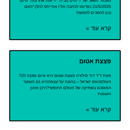
מעמוד השער של 7 ימים מבית "ידיעות אחרונות" מיום
21/5/2025 כפרומו לכתבה אליו אתייחס להלן:*האם
נכון להסכים לחמשת
קרא עוד »
פצצת אטום
מאת ד"ר דוד סילורה פצצת אטום היא איום וסכנה לכל
העולםהאם ישראל – בהגנה על עצמההיא גם השוטר
המוסכם בשתיקה של העולם החופשי?היכן ארגון
האומות
קרא עוד »