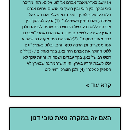
אז יושב בארץ.ויאמר אברם אל לוט אל נא תהי מריבה
ביני ובינך ובין רועי ובין רועיך כי אנשים אחים אנחנו,
הלא כל הארץ לפניך. הפרד נא מעלי. אם השמאל
ואימנה, ואם הימין ואשמילה". (1)הרקע לסכסוך בין
אברהם ללוט נבע בשל הרכוש הרב שהיה לשניהם ולכן
הארץ לא יכלה לשאתם יחד. באברהם נאמר: "ואברם
כבד מאוד במקנה". (2)לאברהם היה מקנה רב שהביא
עמו ממצרים וכן הרבה כסף וזהב. ובלוט נאמר: "וגם
ללוט ההולך את אברם היה צאן, בקר ואהלים". (3)ללוט
רכוש רב של צאן, בקר עבדים ושפחות. והיות שכך לא
יכלו לשבת יחדיו בארץ, היות ש"המרעה שבארץ לא
הספיק למקנה" (4) ולכן הוצרכו רועי לוט
קרא עוד »
האם זה במקרה מאת טובי דנון