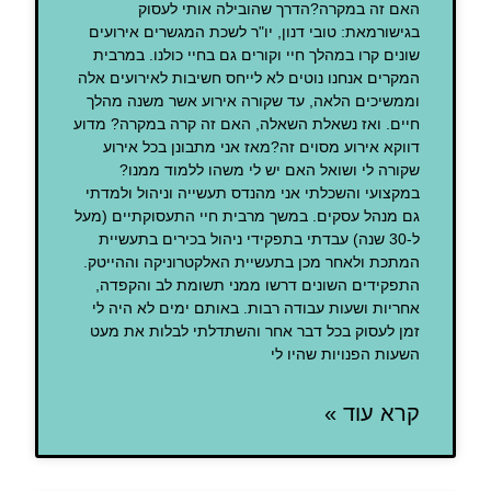
האם זה במקרה?הדרך שהובילה אותי לעסוק
בגישורמאת: טובי דנון, יו"ר לשכת המגשרים אירועים
שונים קרו במהלך חיי וקורים גם בחיי כולנו. במרבית
המקרים אנחנו נוטים לא לייחס חשיבות לאירועים אלה
וממשיכים הלאה, עד שקורה אירוע אשר משנה מהלך
חיים. ואז נשאלת השאלה, האם זה קרה במקרה? מדוע
דווקא אירוע מסוים זה?מאז אני מתבונן בכל אירוע
שקורה לי ושואל האם יש לי משהו ללמוד ממנו?
במקצועי והשכלתי אני מהנדס תעשייה וניהול ולמדתי
גם מנהל עסקים. במשך מרבית חיי התעסוקתיים (מעל
ל-30 שנה) עבדתי בתפקידי ניהול בכירים בתעשיית
המתכת ולאחר מכן בתעשיית האלקטרוניקה וההייטק.
התפקידים השונים דרשו ממני תשומת לב והקפדה,
אחריות ושעות עבודה רבות. באותם ימים לא היה לי
זמן לעסוק בכל דבר אחר והשתדלתי לבלות את מעט
השעות הפנויות שהיו לי
קרא עוד »