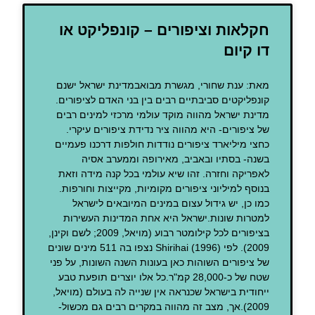
חקלאות וציפורים – קונפליקט או
דו קיום
מאת: ענת שחורי, מגשרת מבואבמדינת ישראל ישנם
קונפליקטים סביבתיים רבים בין בני האדם לציפורים.
מדינת ישראל מהווה מוקד עולמי מרכזי למינים רבים
של ציפורים- היא מהווה ציר נדידת ציפורים עיקרי.
כחצי מיליארד ציפורים נודדות חולפות דרכנו פעמיים
בשנה- בסתיו ובאביב, מאירופה וממערב אסיה
לאפריקה וחזרה. זהו שיא עולמי בכל קנה מידה וזאת
בנוסף למיליוני ציפורים מקומיות, מקייצות וחורפות.
כמו כן, יש גידול עצום במינים המיובאים לישראל
למטרות שונות.ישראל היא אחת המדינות העשירות
בציפורים לכל קילומטר רבוע (מויאל, 2009; לשם וקינן,
2009). לפי Shirihai (1996) נצפו בה 511 מינים שונים
של ציפורים השוהות כאן בעונות השנה השונות, על פני
שטח של כ-28,000 קמ"ר.כל אלו יוצרים תופעת טבע
ייחודית בישראל שכנראה אין שנייה לה בעולם (מויאל,
2009).אך, מצב זה מהווה במקרים רבים גם מכשול-