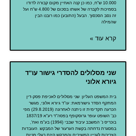
10.000 ש"ח, כמו כן קנה האחיין מקום קבורה לדודו
בסמיכות לקברה של אשתו בסכום של 4.800 ש"ח ועל
זה נסב הסכסוך. הבעל (התובע) כמו רובנו הבין
שהמילה
קרא עוד »
שני מסלולים להסדרי גישור עו"ד
גיורא אלוני
בית המשפט העליון: שני מסלולים לאכיפת פסק-דין
המתקף הסדר גישורמאת: עו"ד גיורא אלוני, מגשר
הכרעה תקדימית זו ניתנה לאחרונה (‏29.8.2019) מפי
כב' השופט עופר גרוסקופף בפסה"ד רע"א 1837/19
בוכריס נ' המשבב עיבוד שבבי (1994) בע"מ ואח',
במסגרת נדחתה בקשת הערעור של המבקש. העובדות
הצריכות לעניין המשיבים והמבקש הינם בעלי מניות