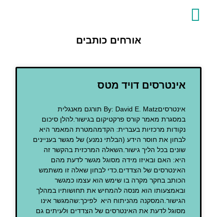
לתוכן
צור קשר
דף הבית
אורחים כותבים
אינטרסים דויד מטס
אינטרסיםBy: David E. Matz תורגם מאנגלית
במסגרת מאמר קורס פרקטיקום בגישור.להלן סיכום
נקודות מרכזיות בעברית: הקדמהמטרת המאמר היא
לבחון את חוסר הידע (הבלתי נמנע) של מגשר בעניינים
שונים בכל הליך גישור.השאלה המרכזית בהקשר זה
היא: האם ובאיזו מידה מסוגל מגשר לדעת מהם
האינטרסים של הצדדים.כדי לבחון שאלה זו משתמש
הכותב בחקר מקרה בו שימש הוא עצמו כמגשר
ובאמצעותו הוא מנסה להמחיש את תחושותיו במהלך
הגישור.המסקנה מהניתוח היא לפיכך:שהמגשר אינו
מסוגל לדעת את האינטרסים של הצדדים ולעיתים גם