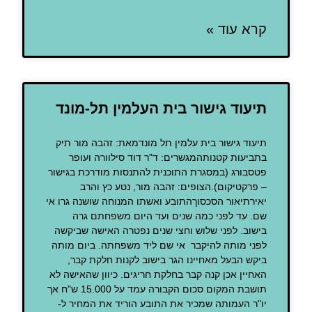
קרא עוד »
תיעוד גישור בית העלמין תל-מונד
תיעוד גישור בית עלמין תל מונדמאת: זהבה מור תיק
בתביעות קטנותהמגשרים: ד"ר דוד סילוורה ועופר
פטסבורג (במסגרת התוכנית להתנסות מודרכת בגישור
– פרקטיקום).הצופים: זהבה מור, נטע כץ והרב
יאירתיאור הסכסוךהתובע ואשתו המנוחה שושנה גרו אי
שם. עד לפני כמה שנים ועד היום משפחתם גרה
בישוב. לפני שלוש וחצי שנים נפטרה האישה שביקשה
לפני מותה להיקבר אי שם ליד משפחתה. ביום מותה
ביקש הבעל מאחיינו הגר בישוב לקנות חלקת קבר,
האחיין אכן קנה קבר בחלקת חריגים. כיוון שהאישה לא
תושבת המקום סכום הקבורה עמד על 15.000 ש"ח אך
יו"ר העמותה שמכיר את התובע הוריד את המחיר ל-