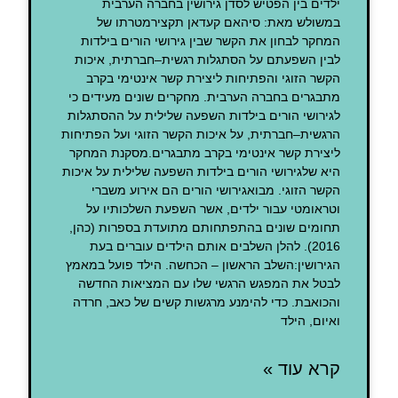
ילדים בין הפטיש לסדן גירושין בחברה הערבית
במשולש מאת: סיהאם קעדאן תקצירמטרתו של
המחקר לבחון את הקשר שבין גירושי הורים בילדות
לבין השפעתם על הסתגלות רגשית–חברתית, איכות
הקשר הזוגי והפתיחות ליצירת קשר אינטימי בקרב
מתבגרים בחברה הערבית. מחקרים שונים מעידים כי
לגירושי הורים בילדות השפעה שלילית על ההסתגלות
הרגשית–חברתית, על איכות הקשר הזוגי ועל הפתיחות
ליצירת קשר אינטימי בקרב מתבגרים.מסקנת המחקר
היא שלגירושי הורים בילדות השפעה שלילית על איכות
הקשר הזוגי. מבואגירושי הורים הם אירוע משברי
וטראומטי עבור ילדים, אשר השפעת השלכותיו על
תחומים שונים בהתפתחותם מתועדת בספרות (כהן,
2016). להלן השלבים אותם הילדים עוברים בעת
הגירושין:השלב הראשון – הכחשה. הילד פועל במאמץ
לבטל את המפגש הרגשי שלו עם המציאות החדשה
והכואבת. כדי להימנע מרגשות קשים של כאב, חרדה
ואיום, הילד
קרא עוד »